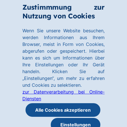
Zum
Zum
Zustimmmung zur
Hauptinhalt
Footer
Link
Nutzung von Cookies
M
springen
springen
zur
ö
Homepage
Wenn Sie unsere Website besuchen,
werden Informationen aus Ihrem
Browser, meist in Form von Cookies,
abgerufen oder gespeichert. Hierbei
kann es sich um Informationen über
Ihre Einstellungen oder Ihr Gerät
handeln. Klicken Sie auf
„Einstellungen“, um mehr zu erfahren
und Cookies zu selektieren.
zur Datenverarbeitung bei Online-
Diensten
Alle Cookies akzeptieren
Einstellungen