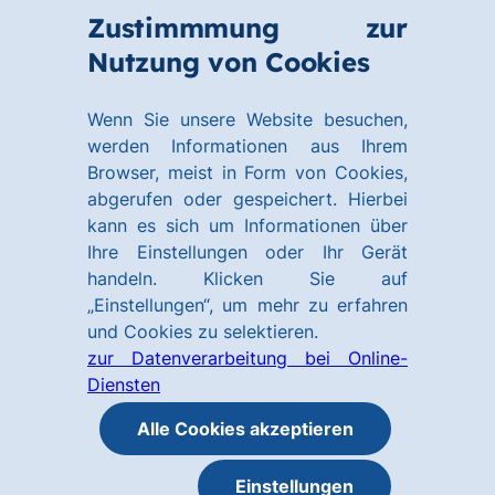
Zum
Zum
Zustimmmung zur
Hauptinhalt
Footer
Link
Nutzung von Cookies
Menü
springen
springen
zur
öffnen
Homepage
Wenn Sie unsere Website besuchen,
werden Informationen aus Ihrem
Browser, meist in Form von Cookies,
abgerufen oder gespeichert. Hierbei
kann es sich um Informationen über
Ihre Einstellungen oder Ihr Gerät
handeln. Klicken Sie auf
„Einstellungen“, um mehr zu erfahren
und Cookies zu selektieren.
zur Datenverarbeitung bei Online-
Diensten
Alle Cookies akzeptieren
Einstellungen