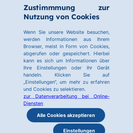
Zum
Zum
Zustimmmung zur
Hauptinhalt
Footer
Link
Nutzung von Cookies
Menü
springen
springen
zur
öffnen
Homepage
Wenn Sie unsere Website besuchen,
werden Informationen aus Ihrem
Browser, meist in Form von Cookies,
abgerufen oder gespeichert. Hierbei
kann es sich um Informationen über
Ihre Einstellungen oder Ihr Gerät
handeln. Klicken Sie auf
„Einstellungen“, um mehr zu erfahren
und Cookies zu selektieren.
zur Datenverarbeitung bei Online-
Diensten
Alle Cookies akzeptieren
Einstellungen