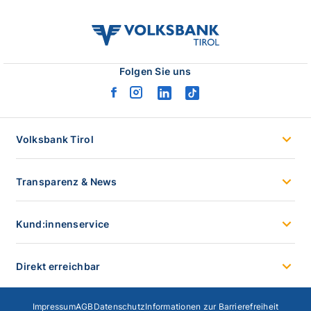
volksbank
tirol
logo
Folgen Sie uns
facebook
instagram
linkedin
tiktok
logo
logo
logo
logo
Volksbank Tirol
Transparenz & News
Kund:innenservice
Direkt erreichbar
Impressum
AGB
Datenschutz
Informationen zur Barrierefreiheit