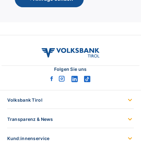
volksbank
tirol
logo
Folgen Sie uns
facebook
instagram
linkedin
tiktok
logo
logo
logo
logo
Volksbank Tirol
Transparenz & News
Kund:innenservice