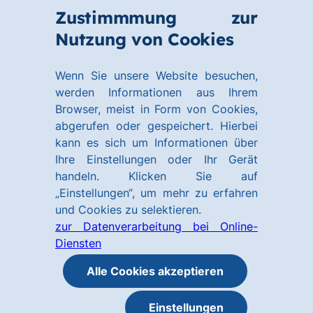
Zum
Zum
Zustimmmung zur
Hauptinhalt
Footer
Link
Nutzung von Cookies
Menü
springen
springen
zur
öffnen
Homepage
Wenn Sie unsere Website besuchen,
werden Informationen aus Ihrem
Browser, meist in Form von Cookies,
abgerufen oder gespeichert. Hierbei
kann es sich um Informationen über
Ihre Einstellungen oder Ihr Gerät
handeln. Klicken Sie auf
„Einstellungen“, um mehr zu erfahren
und Cookies zu selektieren.
zur Datenverarbeitung bei Online-
Diensten
Alle Cookies akzeptieren
Einstellungen