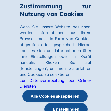
Zum
Zum
Zustimmmung zur
Hauptinhalt
Footer
Link
Nutzung von Cookies
Menü
springen
springen
zur
öffnen
Homepage
Wenn Sie unsere Website besuchen,
werden Informationen aus Ihrem
Browser, meist in Form von Cookies,
abgerufen oder gespeichert. Hierbei
kann es sich um Informationen über
Ihre Einstellungen oder Ihr Gerät
handeln. Klicken Sie auf
„Einstellungen“, um mehr zu erfahren
und Cookies zu selektieren.
zur Datenverarbeitung bei Online-
Diensten
Alle Cookies akzeptieren
Einstellungen