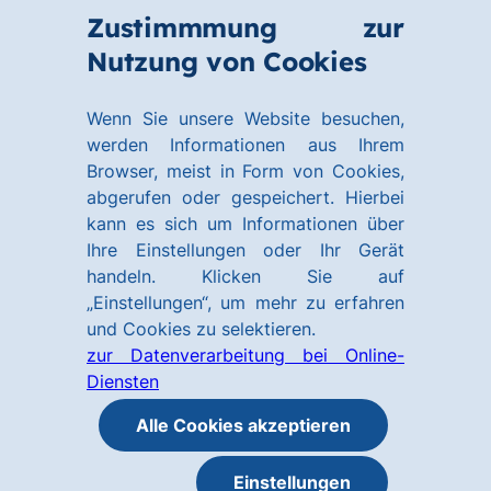
Zum
Zum
Zustimmmung zur
Hauptinhalt
Footer
Link
Nutzung von Cookies
Menü
springen
springen
zur
öffnen
Homepage
Wenn Sie unsere Website besuchen,
werden Informationen aus Ihrem
Browser, meist in Form von Cookies,
abgerufen oder gespeichert. Hierbei
kann es sich um Informationen über
Ihre Einstellungen oder Ihr Gerät
handeln. Klicken Sie auf
„Einstellungen“, um mehr zu erfahren
und Cookies zu selektieren.
zur Datenverarbeitung bei Online-
Diensten
Alle Cookies akzeptieren
Einstellungen