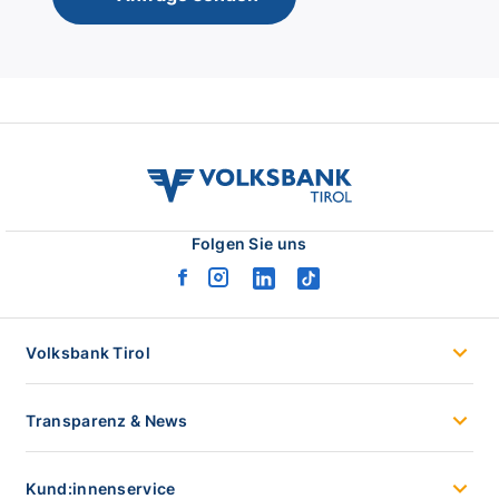
volksbank
tirol
logo
Folgen Sie uns
facebook
instagram
linkedin
tiktok
logo
logo
logo
logo
Volksbank Tirol
Transparenz & News
Kund:innenservice