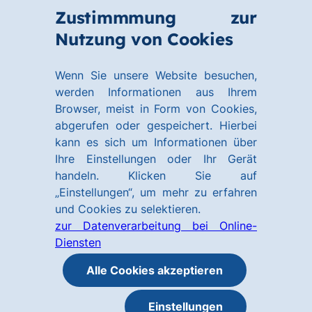
Zum
Zum
Zustimmmung zur
Hauptinhalt
Footer
Link
Nutzung von Cookies
Menü
springen
springen
zur
öffnen
Homepage
Wenn Sie unsere Website besuchen,
werden Informationen aus Ihrem
Browser, meist in Form von Cookies,
abgerufen oder gespeichert. Hierbei
kann es sich um Informationen über
Ihre Einstellungen oder Ihr Gerät
handeln. Klicken Sie auf
„Einstellungen“, um mehr zu erfahren
und Cookies zu selektieren.
zur Datenverarbeitung bei Online-
Diensten
Alle Cookies akzeptieren
Einstellungen