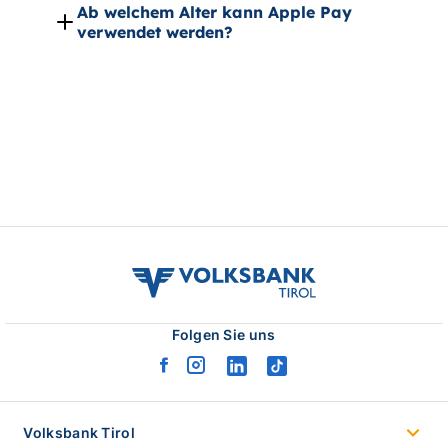
volksbank
tirol
logo
Folgen Sie uns
facebook
instagram
linkedin
tiktok
logo
logo
logo
logo
Volksbank Tirol