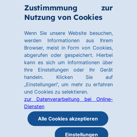
Zum
Zum
Zustimmmung zur
Hauptinhalt
Footer
Link
Nutzung von Cookies
Menü
springen
springen
zur
öffnen
Homepage
Wenn Sie unsere Website besuchen,
werden Informationen aus Ihrem
Browser, meist in Form von Cookies,
abgerufen oder gespeichert. Hierbei
kann es sich um Informationen über
Ihre Einstellungen oder Ihr Gerät
handeln. Klicken Sie auf
„Einstellungen“, um mehr zu erfahren
und Cookies zu selektieren.
zur Datenverarbeitung bei Online-
Diensten
Alle Cookies akzeptieren
Einstellungen