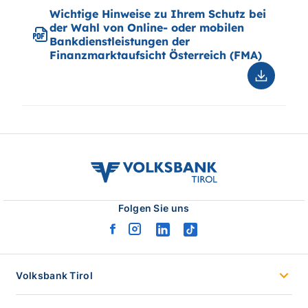
Wichtige Hinweise zu Ihrem Schutz bei
der Wahl von Online- oder mobilen
Bankdienstleistungen der
Finanzmarktaufsicht Österreich (FMA)
Downloa
Wichtig
Hinweis
zu
Ihrem
Schutz
bei
volksbank
der
tirol
Wahl
logo
von
Folgen Sie uns
Online-
oder
facebook
instagram
linkedin
tiktok
mobilen
logo
logo
logo
logo
Bankdien
der
Volksbank Tirol
Finanzma
Österrei