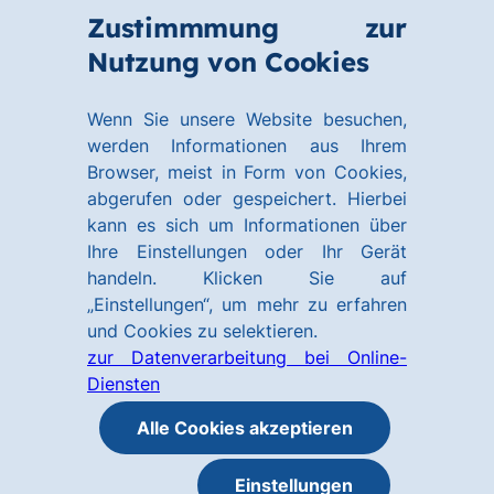
Zum
Zum
Zustimmmung zur
Hauptinhalt
Footer
Link
Nutzung von Cookies
Menü
springen
springen
zur
öffnen
Homepage
Wenn Sie unsere Website besuchen,
werden Informationen aus Ihrem
Browser, meist in Form von Cookies,
abgerufen oder gespeichert. Hierbei
kann es sich um Informationen über
Ihre Einstellungen oder Ihr Gerät
handeln. Klicken Sie auf
„Einstellungen“, um mehr zu erfahren
und Cookies zu selektieren.
zur Datenverarbeitung bei Online-
Diensten
Alle Cookies akzeptieren
Einstellungen