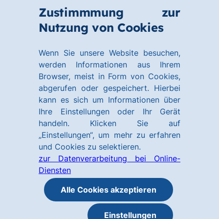
Zum
Zum
Zustimmmung zur
Hauptinhalt
Footer
Link
Nutzung von Cookies
Menü
springen
springen
zur
öffnen
Homepage
Wenn Sie unsere Website besuchen,
werden Informationen aus Ihrem
Browser, meist in Form von Cookies,
abgerufen oder gespeichert. Hierbei
kann es sich um Informationen über
Ihre Einstellungen oder Ihr Gerät
handeln. Klicken Sie auf
„Einstellungen“, um mehr zu erfahren
und Cookies zu selektieren.
zur Datenverarbeitung bei Online-
Diensten
Alle Cookies akzeptieren
Einstellungen