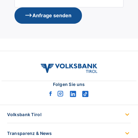
Anfrage senden
volksbank
tirol
logo
Folgen Sie uns
facebook
instagram
linkedin
tiktok
logo
logo
logo
logo
Volksbank Tirol
Transparenz & News