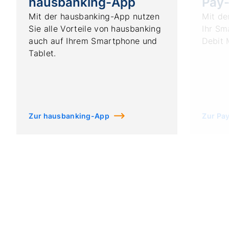
hausbanking-App
Pay
Mit der hausbanking-App nutzen
Mit de
Sie alle Vorteile von hausbanking
Ihr Sm
auch auf Ihrem Smartphone und
Debit 
Tablet.
Zur hausbanking-App
Zur Pa