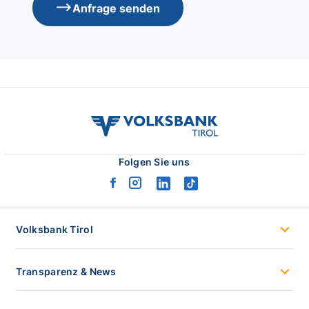
Anfrage senden
volksbank
tirol
logo
Folgen Sie uns
facebook
instagram
linkedin
tiktok
logo
logo
logo
logo
Volksbank Tirol
Transparenz & News