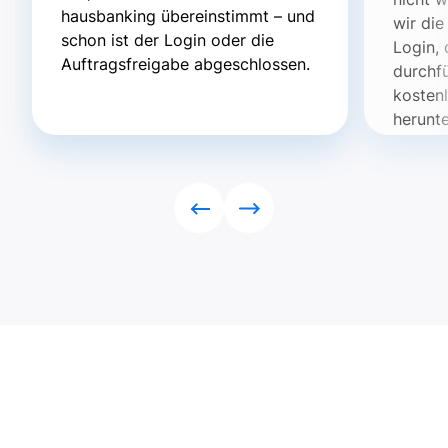
hausbanking übereinstimmt – und
wir die
schon ist der Login oder die
Login, 
Auftragsfreigabe abgeschlossen.
durchf
kosten
herunt
Rückwärts
Vorwärts