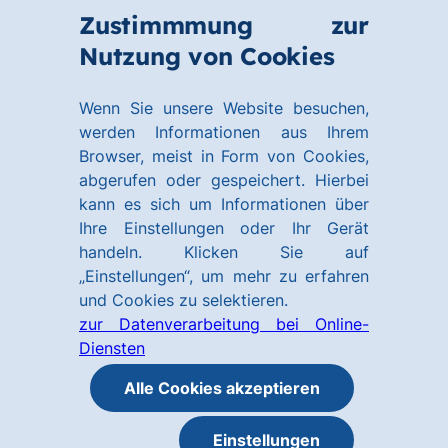
Zum
Zum
Zustimmmung zur
Hauptinhalt
Footer
Link
Nutzung von Cookies
Menü
springen
springen
zur
öffnen
Homepage
Wenn Sie unsere Website besuchen,
werden Informationen aus Ihrem
Browser, meist in Form von Cookies,
abgerufen oder gespeichert. Hierbei
kann es sich um Informationen über
Ihre Einstellungen oder Ihr Gerät
handeln. Klicken Sie auf
„Einstellungen“, um mehr zu erfahren
und Cookies zu selektieren.
zur Datenverarbeitung bei Online-
Diensten
Alle Cookies akzeptieren
Einstellungen