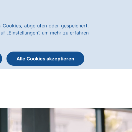
Über uns
News
Karriere
Kundenservice
hausbanking Login
 Cookies, abgerufen oder gespeichert.
Suche
Menü
auf „Einstellungen“, um mehr zu erfahren
öffnen
öffnen
oder
schließen
Alle Cookies akzeptieren