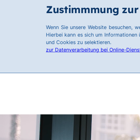
Zum
Zum
Zustimmmung zur 
Filialen
Hauptinhalt
Footer
springen
springen
Link
Wenn Sie unsere Website besuchen, we
zur
Hierbei kann es sich um Informationen ü
Homepage
und Cookies zu selektieren.
zur Datenverarbeitung bei Online-Diens