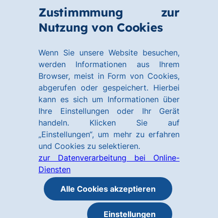
Zum
Zum
Zustimmmung zur
Hauptinhalt
Footer
Link
Nutzung von Cookies
Menü
springen
springen
zur
öffnen
Homepage
Wenn Sie unsere Website besuchen,
werden Informationen aus Ihrem
Browser, meist in Form von Cookies,
abgerufen oder gespeichert. Hierbei
kann es sich um Informationen über
Ihre Einstellungen oder Ihr Gerät
handeln. Klicken Sie auf
„Einstellungen“, um mehr zu erfahren
und Cookies zu selektieren.
zur Datenverarbeitung bei Online-
Diensten
Alle Cookies akzeptieren
Einstellungen