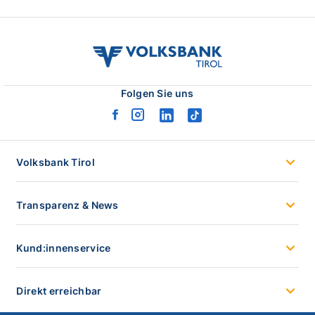
volksbank
tirol
logo
Folgen Sie uns
facebook
instagram
linkedin
tiktok
logo
logo
logo
logo
Volksbank Tirol
Transparenz & News
Kund:innenservice
Direkt erreichbar