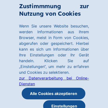
Zum
Zum
Zustimmmung zur
Hauptinhalt
Footer
Link
Nutzung von Cookies
Menü
springen
springen
zur
öffnen
Homepage
Wenn Sie unsere Website besuchen,
werden Informationen aus Ihrem
Browser, meist in Form von Cookies,
abgerufen oder gespeichert. Hierbei
kann es sich um Informationen über
Ihre Einstellungen oder Ihr Gerät
handeln. Klicken Sie auf
„Einstellungen“, um mehr zu erfahren
und Cookies zu selektieren.
zur Datenverarbeitung bei Online-
Diensten
Alle Cookies akzeptieren
Einstellungen