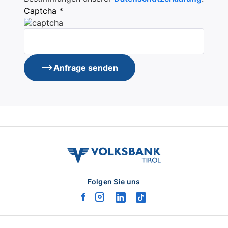
Captcha *
Anfrage senden
volksbank
tirol
logo
Folgen Sie uns
facebook
instagram
linkedin
tiktok
logo
logo
logo
logo