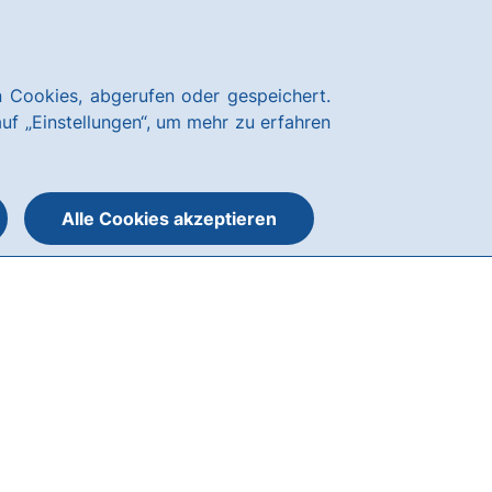
Über uns
News
Karriere
Kundenservice
hausbanking Login
 Cookies, abgerufen oder gespeichert.
Suche
Menü
auf „Einstellungen“, um mehr zu erfahren
öffnen
öffnen
oder
schließen
Alle Cookies akzeptieren