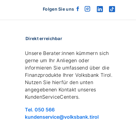
Folgen Sie uns
facebook
instagram
linkedin
tiktok
logo
logo
logo
logo
Direkt erreichbar
Unsere Berater:innen kümmern sich
gerne um Ihr Anliegen oder
informieren Sie umfassend über die
Finanzprodukte Ihrer Volksbank Tirol.
Nutzen Sie hierfür den unten
angegebenen Kontakt unseres
KundenServiceCenters.
Telefonnummer
Tel. 050 566
anrufen
email
kundenservice@volksbank.tirol
schreiben