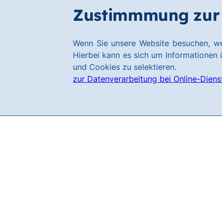
Zum
Zum
Zustimmmung zur 
Filialen
Hauptinhalt
Footer
springen
springen
Link
Wenn Sie unsere Website besuchen, we
zur
Hierbei kann es sich um Informationen ü
Homepage
und Cookies zu selektieren.
zur Datenverarbeitung bei Online-Diens