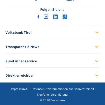
tirol
logo
Folgen Sie uns
facebook
instagram
linkedin
tiktok
logo
logo
logo
logo
Volksbank Tirol
Transparenz & News
Kund:innenservice
Direkt erreichbar
Impressum
AGB
Datenschutz
Informationen zur Barrierefreiheit
Konformitätserklärung
© 2026, Volksbank