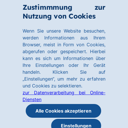
Zum
Zum
Zustimmmung zur
Hauptinhalt
Footer
Link
Nutzung von Cookies
Menü
springen
springen
zur
öffnen
Homepage
Wenn Sie unsere Website besuchen,
werden Informationen aus Ihrem
Browser, meist in Form von Cookies,
abgerufen oder gespeichert. Hierbei
kann es sich um Informationen über
Ihre Einstellungen oder Ihr Gerät
handeln. Klicken Sie auf
„Einstellungen“, um mehr zu erfahren
und Cookies zu selektieren.
zur Datenverarbeitung bei Online-
Diensten
Alle Cookies akzeptieren
Einstellungen