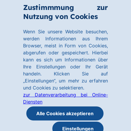
Zum
Zum
Zustimmmung zur
Hauptinhalt
Footer
Link
Nutzung von Cookies
Menü
springen
springen
zur
öffnen
Homepage
Wenn Sie unsere Website besuchen,
werden Informationen aus Ihrem
Browser, meist in Form von Cookies,
abgerufen oder gespeichert. Hierbei
kann es sich um Informationen über
Ihre Einstellungen oder Ihr Gerät
handeln. Klicken Sie auf
„Einstellungen“, um mehr zu erfahren
und Cookies zu selektieren.
zur Datenverarbeitung bei Online-
Diensten
Alle Cookies akzeptieren
Einstellungen