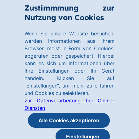
Zum
Zum
Zustimmmung zur
Hauptinhalt
Footer
Link
Nutzung von Cookies
Menü
springen
springen
zur
öffnen
Homepage
Wenn Sie unsere Website besuchen,
werden Informationen aus Ihrem
Browser, meist in Form von Cookies,
abgerufen oder gespeichert. Hierbei
kann es sich um Informationen über
Ihre Einstellungen oder Ihr Gerät
handeln. Klicken Sie auf
„Einstellungen“, um mehr zu erfahren
und Cookies zu selektieren.
zur Datenverarbeitung bei Online-
Diensten
Alle Cookies akzeptieren
Einstellungen