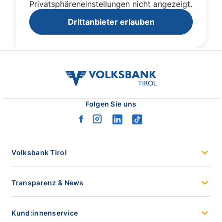
volksbank
tirol
logo
Folgen Sie uns
facebook
instagram
linkedin
tiktok
logo
logo
logo
logo
Volksbank Tirol
Transparenz & News
Kund:innenservice