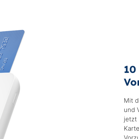
10
Vo
Mit 
und V
jetzt
Kart
Vorz