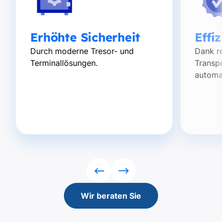
Erhöhte Sicherheit
Effi
Durch moderne Tresor- und
Dank r
Terminallösungen.
Transp
automa
Rückwärts
Vorwärts
Wir beraten Sie