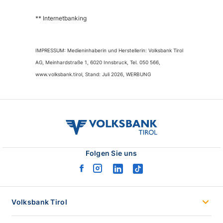
** Internetbanking
IMPRESSUM: Medieninhaberin und Herstellerin: Volksbank Tirol
AG, Meinhardstraße 1, 6020 Innsbruck, Tel. 050 566,
www.volksbank.tirol, Stand: Juli 2026, WERBUNG
volksbank
tirol
logo
Folgen Sie uns
facebook
instagram
linkedin
tiktok
logo
logo
logo
logo
Volksbank Tirol