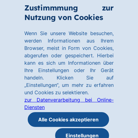
Zum
Zum
Zustimmmung zur
Hauptinhalt
Footer
Link
Nutzung von Cookies
Menü
springen
springen
zur
öffnen
Homepage
Wenn Sie unsere Website besuchen,
werden Informationen aus Ihrem
Browser, meist in Form von Cookies,
abgerufen oder gespeichert. Hierbei
kann es sich um Informationen über
Ihre Einstellungen oder Ihr Gerät
handeln. Klicken Sie auf
„Einstellungen“, um mehr zu erfahren
und Cookies zu selektieren.
zur Datenverarbeitung bei Online-
Diensten
Alle Cookies akzeptieren
Einstellungen