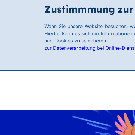
Zum
Zum
Zustimmmung zur 
Filialen
Hauptinhalt
Footer
springen
springen
Link
Wenn Sie unsere Website besuchen, we
zur
Hierbei kann es sich um Informationen ü
Homepage
und Cookies zu selektieren.
zur Datenverarbeitung bei Online-Diens