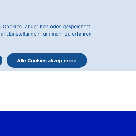
Über uns
News
Karriere
Kundenservice
hausbanking Login
 Cookies, abgerufen oder gespeichert.
Suche
Menü
auf „Einstellungen“, um mehr zu erfahren
öffnen
öffnen
oder
schließen
Alle Cookies akzeptieren