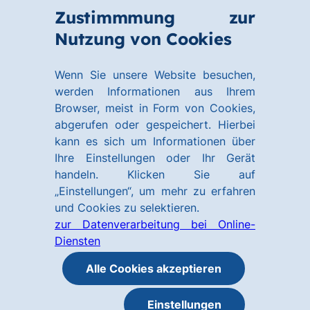
Zum
Zum
Zustimmmung zur
Hauptinhalt
Footer
Link
Nutzung von Cookies
Menü
springen
springen
zur
öffnen
Homepage
Wenn Sie unsere Website besuchen,
werden Informationen aus Ihrem
Browser, meist in Form von Cookies,
abgerufen oder gespeichert. Hierbei
kann es sich um Informationen über
Ihre Einstellungen oder Ihr Gerät
handeln. Klicken Sie auf
„Einstellungen“, um mehr zu erfahren
und Cookies zu selektieren.
zur Datenverarbeitung bei Online-
Diensten
Alle Cookies akzeptieren
Einstellungen