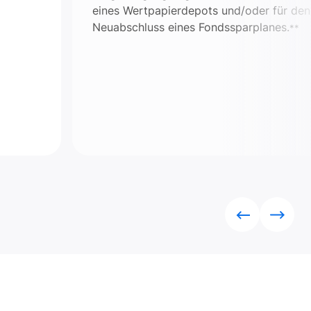
eines Wertpapierdepots und/oder für den
Neuabschluss eines Fondssparplanes.
**
Rückwärts
Vorwä