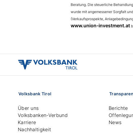
Beratung. Die steuerliche Behandlun
wurde mit angemessener Sorgfalt und 
(Verkaufsprospekte, Anlagebedingunge
www.union-investment.at
b
volksbank
tirol
logo
Volksbank Tirol
Transpare
Über uns
Berichte
Volksbanken-Verbund
Offenlegu
Karriere
News
Nachhaltigkeit