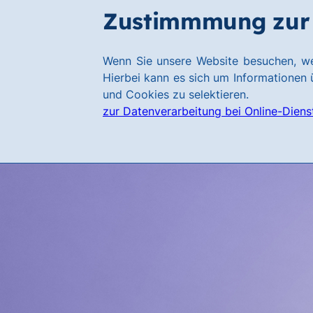
Zum
Zum
Zustimmmung zur 
Hauptinhalt
Footer
springen
springen
Link
Wenn Sie unsere Website besuchen, we
zur
Hierbei kann es sich um Informationen ü
Homepage
und Cookies zu selektieren.
zur Datenverarbeitung bei Online-Diens