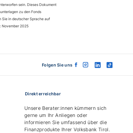
unterworfen sein. Dieses Dokument
fsunterlagen zu den Fonds
n Sie in deutscher Sprache auf
nd: November 2025
Folgen Sie uns
facebook
instagram
linkedin
tiktok
logo
logo
logo
logo
Direkt erreichbar
Unsere Berater:innen kümmern sich
gerne um Ihr Anliegen oder
informieren Sie umfassend über die
Finanzprodukte Ihrer Volksbank Tirol.