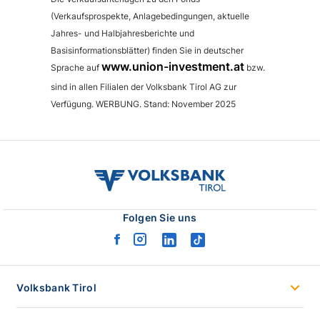
(Verkaufsprospekte, Anlagebedingungen, aktuelle
Jahres- und Halbjahresberichte und
Basisinformationsblätter) finden Sie in deutscher
www.union-investment.at
Sprache auf
bzw.
sind in allen Filialen der Volksbank Tirol AG zur
Verfügung. WERBUNG. Stand: November 2025
volksbank
tirol
logo
Folgen Sie uns
facebook
instagram
linkedin
tiktok
logo
logo
logo
logo
Volksbank Tirol