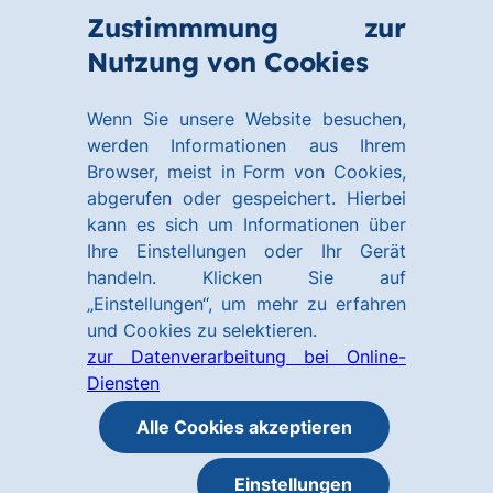
Zum
Zum
Zustimmmung zur
Hauptinhalt
Footer
Link
Nutzung von Cookies
Menü
springen
springen
zur
öffnen
Homepage
Wenn Sie unsere Website besuchen,
werden Informationen aus Ihrem
Browser, meist in Form von Cookies,
abgerufen oder gespeichert. Hierbei
kann es sich um Informationen über
Ihre Einstellungen oder Ihr Gerät
handeln. Klicken Sie auf
„Einstellungen“, um mehr zu erfahren
und Cookies zu selektieren.
zur Datenverarbeitung bei Online-
Diensten
Alle Cookies akzeptieren
Einstellungen