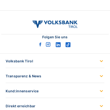
volksbank
tirol
logo
Folgen Sie uns
facebook
instagram
linkedin
tiktok
logo
logo
logo
logo
Volksbank Tirol
Transparenz & News
Kund:innenservice
Direkt erreichbar