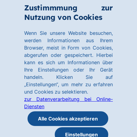
Zum
Zum
Zustimmmung zur
Hauptinhalt
Footer
Link
Nutzung von Cookies
Menü
springen
springen
zur
öffnen
Homepage
Wenn Sie unsere Website besuchen,
werden Informationen aus Ihrem
Browser, meist in Form von Cookies,
abgerufen oder gespeichert. Hierbei
kann es sich um Informationen über
Ihre Einstellungen oder Ihr Gerät
handeln. Klicken Sie auf
„Einstellungen“, um mehr zu erfahren
und Cookies zu selektieren.
zur Datenverarbeitung bei Online-
Diensten
Alle Cookies akzeptieren
Einstellungen