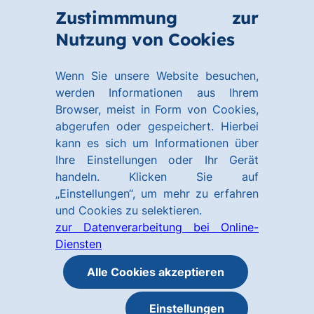
Zum
Zum
Zustimmmung zur
Hauptinhalt
Footer
Link
Nutzung von Cookies
M
springen
springen
zur
ö
Homepage
Wenn Sie unsere Website besuchen,
werden Informationen aus Ihrem
Browser, meist in Form von Cookies,
abgerufen oder gespeichert. Hierbei
kann es sich um Informationen über
Ihre Einstellungen oder Ihr Gerät
handeln. Klicken Sie auf
„Einstellungen“, um mehr zu erfahren
und Cookies zu selektieren.
zur Datenverarbeitung bei Online-
Diensten
Alle Cookies akzeptieren
Einstellungen