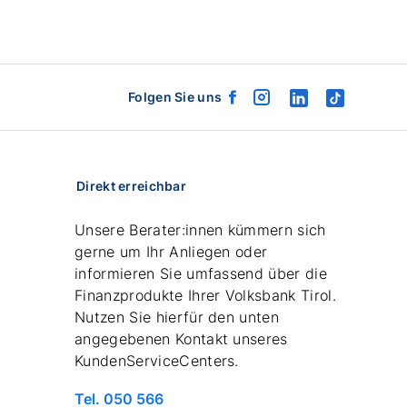
Folgen Sie uns
facebook
instagram
linkedin
tiktok
logo
logo
logo
logo
Direkt erreichbar
Unsere Berater:innen kümmern sich
gerne um Ihr Anliegen oder
informieren Sie umfassend über die
Finanzprodukte Ihrer Volksbank Tirol.
Nutzen Sie hierfür den unten
angegebenen Kontakt unseres
KundenServiceCenters.
Telefonnummer
Tel. 050 566