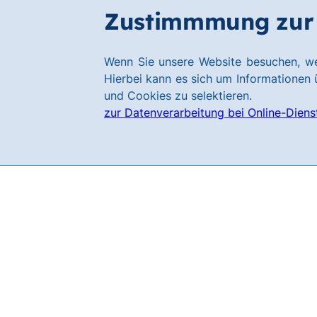
Zum
Zum
Zustimmmung zur 
Filialen
Hauptinhalt
Footer
springen
springen
Link
Wenn Sie unsere Website besuchen, we
zur
Hierbei kann es sich um Informationen ü
Homepage
und Cookies zu selektieren.
zur Datenverarbeitung bei Online-Diens