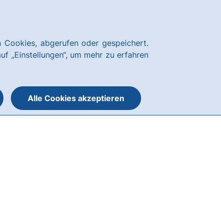
Über uns
News
Karriere
Kundenservice
hausbanking Login
 Cookies, abgerufen oder gespeichert.
Suche
Menü
auf „Einstellungen“, um mehr zu erfahren
öffnen
öffnen
oder
schließen
Alle Cookies akzeptieren