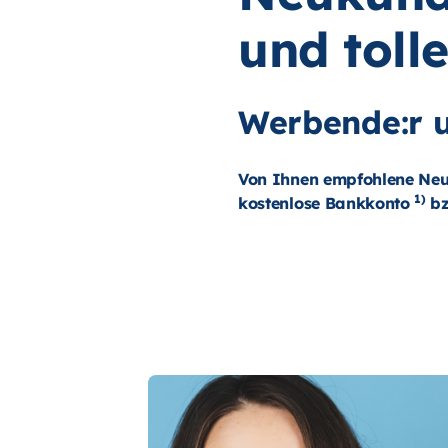
und toll
Werbende:r u
Von Ihnen empfohlene Neuk
1)
kostenlose Bankkonto
bz