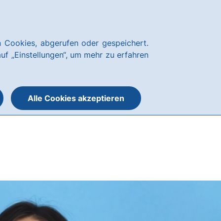
Über uns
News
Karriere
Kundenservice
hausbanking Login
 Cookies, abgerufen oder gespeichert.
Suche
Menü
auf „Einstellungen“, um mehr zu erfahren
öffnen
öffnen
oder
schließen
Alle Cookies akzeptieren