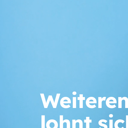
Weitere
lohnt sic