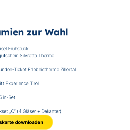
ämien zur Wahl
isel Frühstück
utschein Silvretta Therme
nden-Ticket Erlebnistherme Zillertal
itt Experience Tirol
 Gin-Set
kset „O“ (4 Gläser + Dekanter)
skarte downloaden