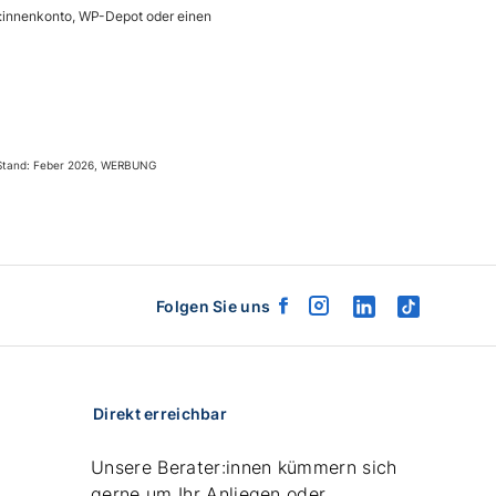
er:innenkonto, WP-Depot oder einen
l, Stand: Feber 2026, WERBUNG
Folgen Sie uns
facebook
instagram
linkedin
tiktok
logo
logo
logo
logo
Direkt erreichbar
Unsere Berater:innen kümmern sich
gerne um Ihr Anliegen oder