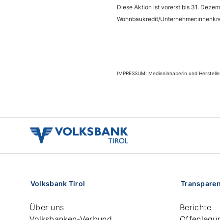
Diese Aktion ist vorerst bis 31. Dez
Wohnbaukredit/Unternehmer:innenkred
IMPRESSUM: Medieninhaberin und Herstelleri
volksbank
tirol
logo
Volksbank Tirol
Transpare
Über uns
Berichte
Volksbanken-Verbund
Offenlegu