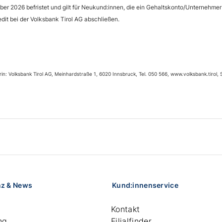
ember 2026 befristet und gilt für Neukund:innen, die ein Gehaltskonto/Unternehm
it bei der Volksbank Tirol AG abschließen.
n: Volksbank Tirol AG, Meinhardstraße 1, 6020 Innsbruck, Tel. 050 566, www.volksbank.tiro
nz & News
Kund:innenservice
Kontakt
ng
Filialfinder