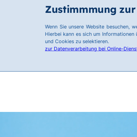
Zum
Zum
Zustimmmung zur 
Filialen
Hauptinhalt
Footer
springen
springen
Link
Wenn Sie unsere Website besuchen, we
zur
Hierbei kann es sich um Informationen ü
Homepage
und Cookies zu selektieren.
zur Datenverarbeitung bei Online-Diens