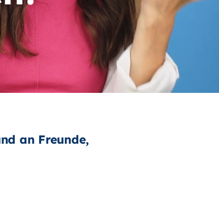
Vi
st
und an Freunde,