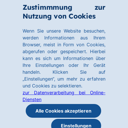
Zum
Zum
Zustimmmung zur
Hauptinhalt
Footer
Link
Nutzung von Cookies
Menü
springen
springen
zur
öffnen
Homepage
Wenn Sie unsere Website besuchen,
werden Informationen aus Ihrem
Browser, meist in Form von Cookies,
abgerufen oder gespeichert. Hierbei
kann es sich um Informationen über
Ihre Einstellungen oder Ihr Gerät
handeln. Klicken Sie auf
„Einstellungen“, um mehr zu erfahren
und Cookies zu selektieren.
zur Datenverarbeitung bei Online-
Diensten
Alle Cookies akzeptieren
Einstellungen