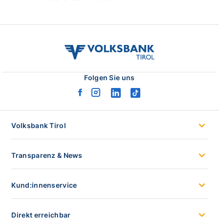
volksbank
tirol
logo
Folgen Sie uns
facebook
instagram
linkedin
tiktok
logo
logo
logo
logo
Volksbank Tirol
Transparenz & News
Kund:innenservice
Direkt erreichbar