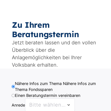
Zu Ihrem
Beratungstermin
Jetzt beraten lassen und den vollen
Überblick über die
Anlagemöglichkeiten bei Ihrer
Volksbank erhalten.
Why
Nähere Infos zum Thema Nähere Infos zum
are
Thema Fondssparen
Einen Beratungstermin vereinbaren
you
contacting
Bitte wählen...
Anrede
us?