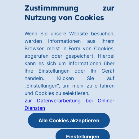
Zum
Zum
Zustimmmung zur
Hauptinhalt
Footer
Link
Nutzung von Cookies
Menü
springen
springen
zur
öffnen
Homepage
Wenn Sie unsere Website besuchen,
werden Informationen aus Ihrem
Browser, meist in Form von Cookies,
abgerufen oder gespeichert. Hierbei
kann es sich um Informationen über
Ihre Einstellungen oder Ihr Gerät
handeln. Klicken Sie auf
„Einstellungen“, um mehr zu erfahren
und Cookies zu selektieren.
zur Datenverarbeitung bei Online-
Diensten
Alle Cookies akzeptieren
Einstellungen