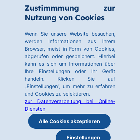
Zum
Zum
Zustimmmung zur
Hauptinhalt
Footer
Link
Nutzung von Cookies
Menü
springen
springen
zur
öffnen
Homepage
Wenn Sie unsere Website besuchen,
werden Informationen aus Ihrem
Browser, meist in Form von Cookies,
abgerufen oder gespeichert. Hierbei
kann es sich um Informationen über
Ihre Einstellungen oder Ihr Gerät
handeln. Klicken Sie auf
„Einstellungen“, um mehr zu erfahren
und Cookies zu selektieren.
zur Datenverarbeitung bei Online-
Diensten
Alle Cookies akzeptieren
Einstellungen