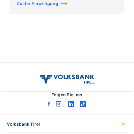
Zu der Einwilligung
volksbank
tirol
logo
Folgen Sie uns
facebook
instagram
linkedin
tiktok
logo
logo
logo
logo
Volksbank Tirol