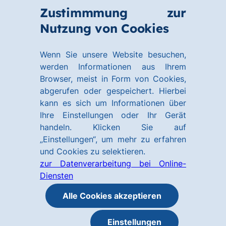
Zum
Zum
Zustimmmung zur
Hauptinhalt
Footer
Link
Nutzung von Cookies
Menü
springen
springen
zur
öffnen
Homepage
Wenn Sie unsere Website besuchen,
werden Informationen aus Ihrem
Browser, meist in Form von Cookies,
abgerufen oder gespeichert. Hierbei
kann es sich um Informationen über
Ihre Einstellungen oder Ihr Gerät
handeln. Klicken Sie auf
„Einstellungen“, um mehr zu erfahren
und Cookies zu selektieren.
zur Datenverarbeitung bei Online-
Diensten
Alle Cookies akzeptieren
Einstellungen