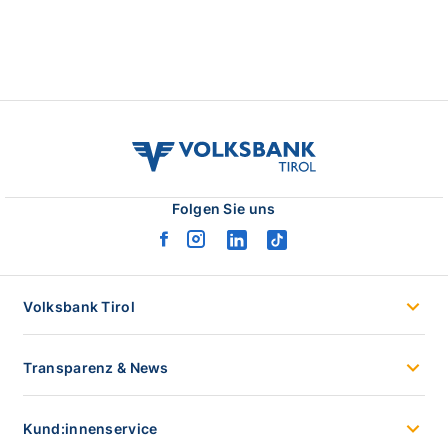
volksbank
tirol
logo
Folgen Sie uns
facebook
instagram
linkedin
tiktok
logo
logo
logo
logo
Volksbank Tirol
Transparenz & News
Kund:innenservice