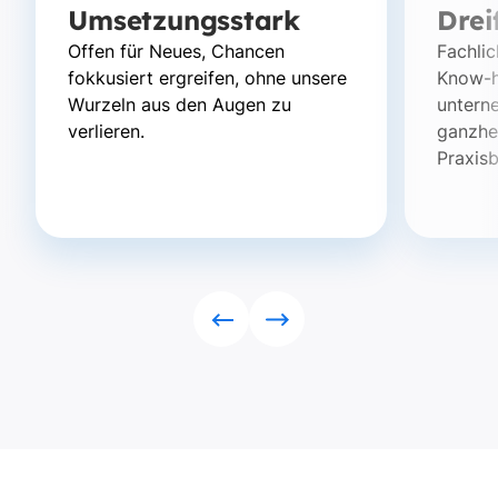
Umsetzungsstark
Drei
Offen für Neues, Chancen
Fachlic
fokkusiert ergreifen, ohne unsere
Know-
Wurzeln aus den Augen zu
untern
verlieren.
ganzhei
Praxis
Rückwärts
Vorwärts