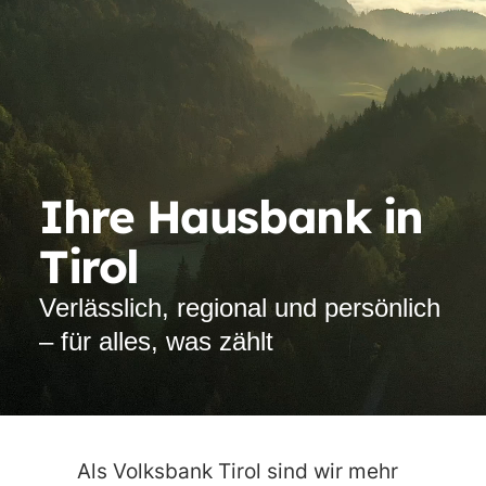
Ihre Hausbank in
Tirol
Verlässlich, regional und persönlich
– für alles, was zählt
Vi
st
Als Volksbank Tirol sind wir mehr