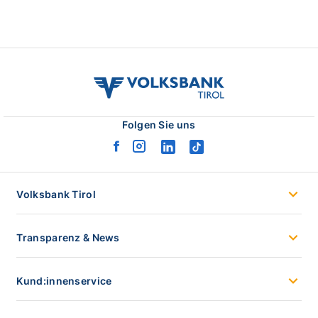
volksbank
tirol
logo
Folgen Sie uns
facebook
instagram
linkedin
tiktok
logo
logo
logo
logo
Volksbank Tirol
Transparenz & News
Kund:innenservice