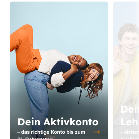
Dei
Dein Aktivkonto
Leh
– das richtige Konto bis zum
– siche