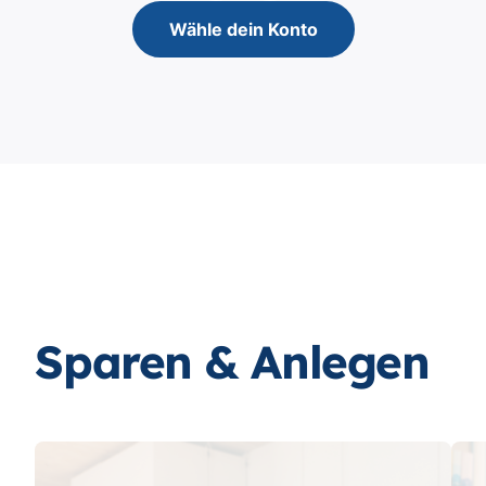
Wähle dein Konto
Sparen & Anlegen