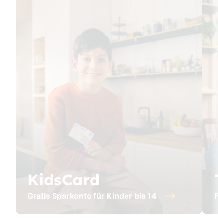
KidsCard
Gratis Sparkonto für Kinder bis 14
F