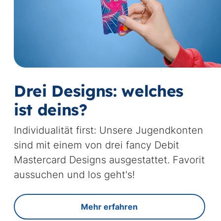
Vi
st
Drei Designs: welches
ist deins?
Individualität first: Unsere Jugendkonten
sind mit einem von drei fancy Debit
Mastercard Designs ausgestattet. Favorit
aussuchen und los geht's!
Mehr erfahren