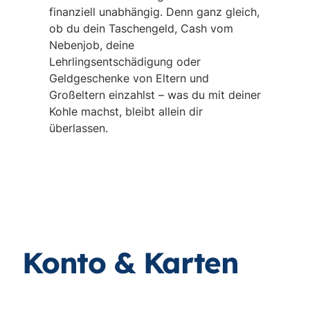
finanziell unabhängig. Denn ganz gleich,
ob du dein Taschengeld, Cash vom
Nebenjob, deine
Lehrlingsentschädigung oder
Geldgeschenke von Eltern und
Großeltern einzahlst – was du mit deiner
Kohle machst, bleibt allein dir
überlassen.
Konto & Karten