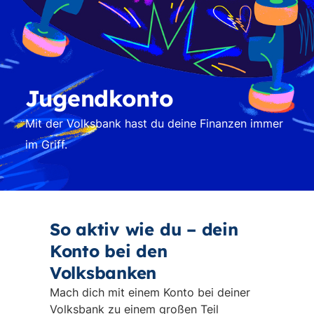
Jugendkonto
Mit der Volksbank hast du deine Finanzen immer
im Griff.
Vi
st
So aktiv wie du – dein
Konto bei den
Volksbanken
Mach dich mit einem Konto bei deiner
Volksbank zu einem großen Teil